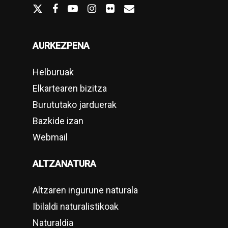
twitter
facebook
youtube
Instagram
flickr
email
AURKEZPENA
Helburuak
Elkartearen bizitza
Burututako jarduerak
Bazkide izan
Webmail
ALTZANATURA
Altzaren ingurune naturala
Ibilaldi naturalistikoak
Naturaldia