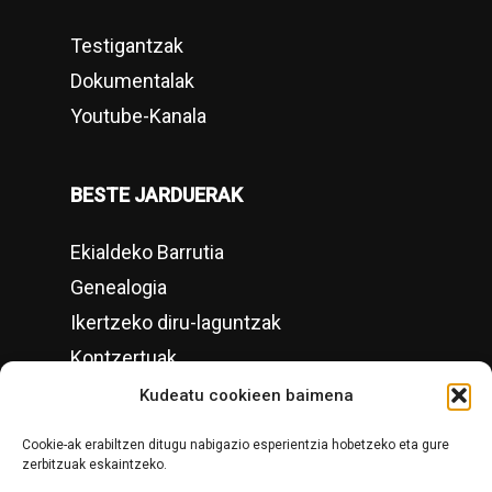
Testigantzak
Dokumentalak
Youtube-Kanala
BESTE JARDUERAK
Ekialdeko Barrutia
Genealogia
Ikertzeko diru-laguntzak
Kontzertuak
Kultur asteak
Kudeatu cookieen baimena
Tokiko Historia Gipuzkoan
Cookie-ak erabiltzen ditugu nabigazio esperientzia hobetzeko eta gure
zerbitzuak eskaintzeko.
KONTAKTUA