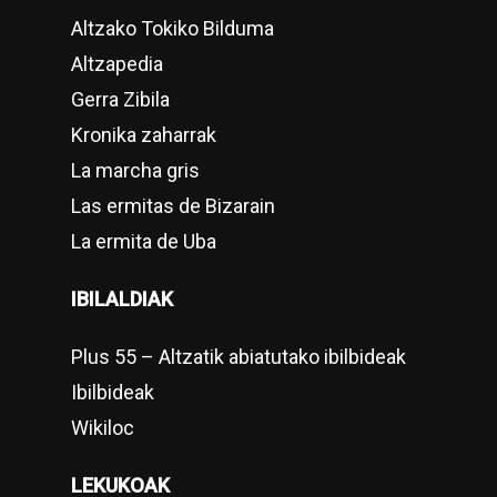
Altzako Tokiko Bilduma
Altzapedia
Gerra Zibila
Kronika zaharrak
La marcha gris
Las ermitas de Bizarain
La ermita de Uba
IBILALDIAK
Plus 55 – Altzatik abiatutako ibilbideak
Ibilbideak
Wikiloc
LEKUKOAK