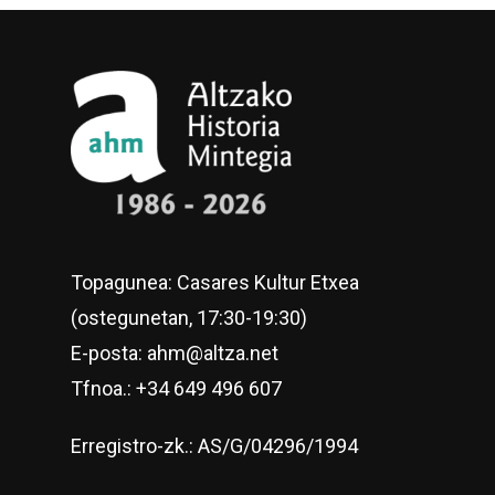
Topagunea: Casares Kultur Etxea
(ostegunetan, 17:30-19:30)
E-posta: ahm@altza.net
Tfnoa.: +34 649 496 607
Erregistro-zk.: AS/G/04296/1994