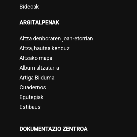
Bideoak
ARGITALPENAK
Altza denboraren joan-etorrian
Altza, hautsa kenduz
Altzako mapa
Album altzatarra
Artiga Bilduma
Cuadernos
Egutegiak
Estibaus
DOKUMENTAZIO ZENTROA