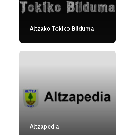
Altzako Tokiko Bilduma
Altzapedia