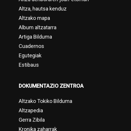
Altza, hautsa kenduz
Altzako mapa
Album altzatarra
Artiga Bilduma
Cuadernos
Egutegiak
Estibaus
DOKUMENTAZIO ZENTROA
Altzako Tokiko Bilduma
Altzapedia
Gerra Zibila
Kronika zaharrak