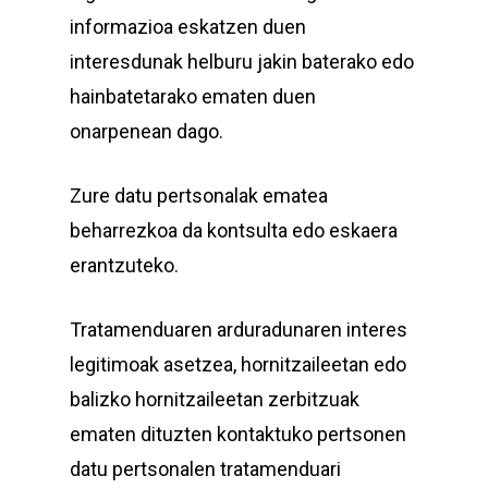
informazioa eskatzen duen
interesdunak helburu jakin baterako edo
hainbatetarako ematen duen
onarpenean dago.
Zure datu pertsonalak ematea
beharrezkoa da kontsulta edo eskaera
erantzuteko.
Tratamenduaren arduradunaren interes
legitimoak asetzea, hornitzaileetan edo
balizko hornitzaileetan zerbitzuak
ematen dituzten kontaktuko pertsonen
datu pertsonalen tratamenduari