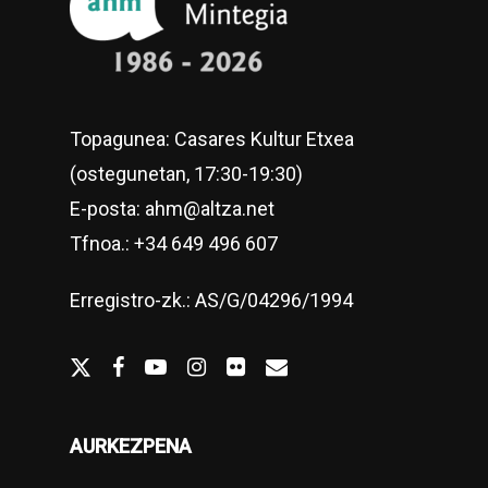
Topagunea: Casares Kultur Etxea
(ostegunetan, 17:30-19:30)
E-posta: ahm@altza.net
Tfnoa.: +34 649 496 607
Erregistro-zk.: AS/G/04296/1994
twitter
facebook
youtube
Instagram
flickr
email
AURKEZPENA