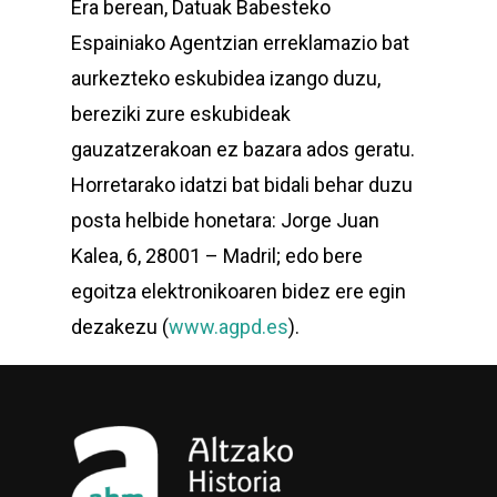
Era berean, Datuak Babesteko
Espainiako Agentzian erreklamazio bat
aurkezteko eskubidea izango duzu,
bereziki zure eskubideak
gauzatzerakoan ez bazara ados geratu.
Horretarako idatzi bat bidali behar duzu
posta helbide honetara: Jorge Juan
Kalea, 6, 28001 – Madril; edo bere
egoitza elektronikoaren bidez ere egin
dezakezu (
www.agpd.es
).