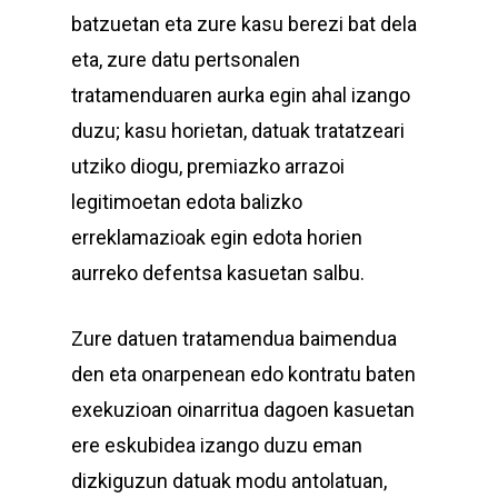
batzuetan eta zure kasu berezi bat dela
eta, zure datu pertsonalen
tratamenduaren aurka egin ahal izango
duzu; kasu horietan, datuak tratatzeari
utziko diogu, premiazko arrazoi
legitimoetan edota balizko
erreklamazioak egin edota horien
aurreko defentsa kasuetan salbu.
Zure datuen tratamendua baimendua
den eta onarpenean edo kontratu baten
exekuzioan oinarritua dagoen kasuetan
ere eskubidea izango duzu eman
dizkiguzun datuak modu antolatuan,