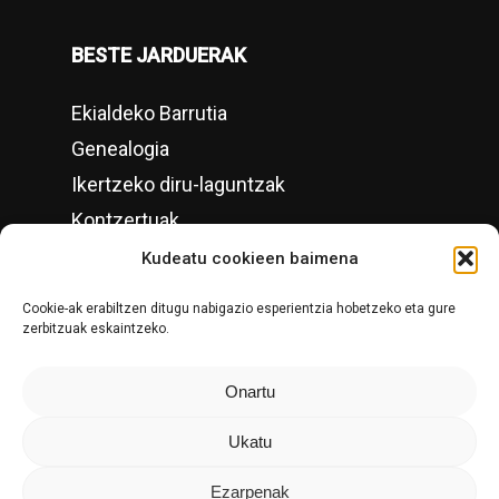
BESTE JARDUERAK
Ekialdeko Barrutia
Genealogia
Ikertzeko diru-laguntzak
Kontzertuak
Kultur asteak
Kudeatu cookieen baimena
Tokiko Historia Gipuzkoan
Cookie-ak erabiltzen ditugu nabigazio esperientzia hobetzeko eta gure
zerbitzuak eskaintzeko.
KONTAKTUA
Onartu
Ukatu
Ezarpenak
© Copyright Altzako Historia Mintegia, 1996-2026.