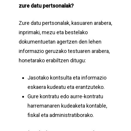
zure datu pertsonalak?
Zure datu pertsonalak, kasuaren arabera,
inprimaki, mezu eta bestelako
dokumentuetan agertzen den lehen
informazio geruzako testuaren arabera,
honetarako erabiltzen ditugu:
Jasotako kontsulta eta informazio
eskaera kudeatu eta erantzuteko.
Gure kontratu edo aurre-kontratu
harremanaren kudeaketa kontable,
fiskal eta administratiborako.