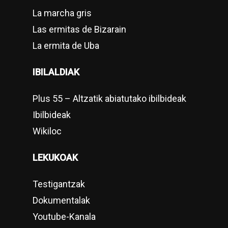
La marcha gris
Las ermitas de Bizarain
La ermita de Uba
IBILALDIAK
Plus 55 – Altzatik abiatutako ibilbideak
Ibilbideak
Wikiloc
LEKUKOAK
Testigantzak
Dokumentalak
Youtube-Kanala