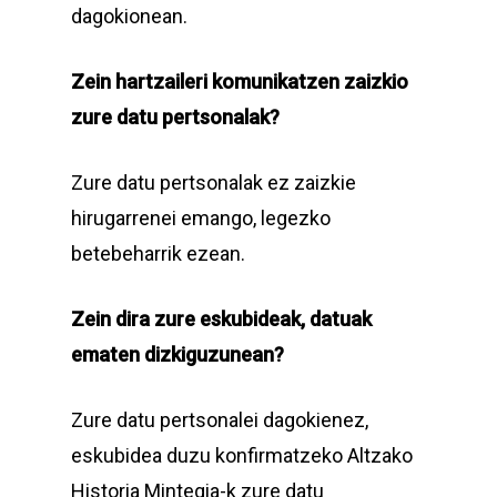
dagokionean.
Zein hartzaileri komunikatzen zaizkio
zure datu pertsonalak?
Zure datu pertsonalak ez zaizkie
hirugarrenei emango, legezko
betebeharrik ezean.
Zein dira zure eskubideak, datuak
ematen dizkiguzunean?
Zure datu pertsonalei dagokienez,
eskubidea duzu konfirmatzeko Altzako
Historia Mintegia-k zure datu