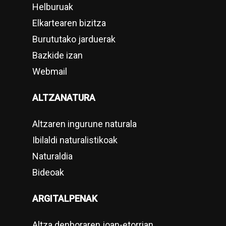
Helburuak
Elkartearen bizitza
Burututako jarduerak
Bazkide izan
Webmail
ALTZANATURA
Altzaren ingurune naturala
Ibilaldi naturalistikoak
Naturaldia
Bideoak
ARGITALPENAK
Altza denboraren joan-etorrian