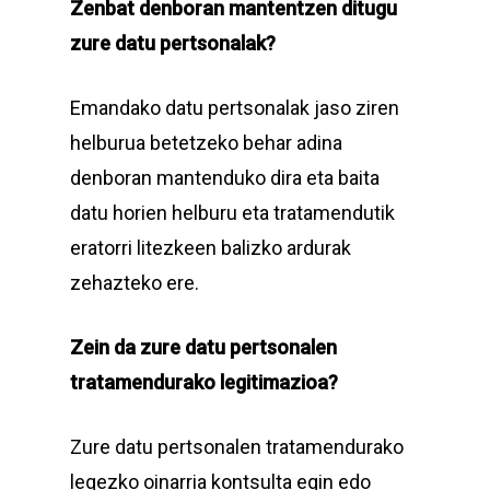
Zenbat denboran mantentzen ditugu
zure datu pertsonalak?
Emandako datu pertsonalak jaso ziren
helburua betetzeko behar adina
denboran mantenduko dira eta baita
datu horien helburu eta tratamendutik
eratorri litezkeen balizko ardurak
zehazteko ere.
Zein da zure datu pertsonalen
tratamendurako legitimazioa?
Zure datu pertsonalen tratamendurako
legezko oinarria kontsulta egin edo