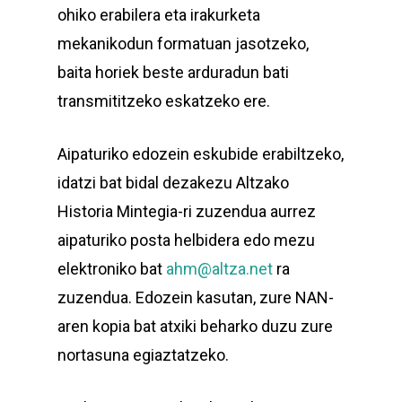
ohiko erabilera eta irakurketa
mekanikodun formatuan jasotzeko,
baita horiek beste arduradun bati
transmititzeko eskatzeko ere.
Aipaturiko edozein eskubide erabiltzeko,
idatzi bat bidal dezakezu Altzako
Historia Mintegia-ri zuzendua aurrez
aipaturiko posta helbidera edo mezu
elektroniko bat
ahm@altza.net
ra
zuzendua. Edozein kasutan, zure NAN-
aren kopia bat atxiki beharko duzu zure
nortasuna egiaztatzeko.