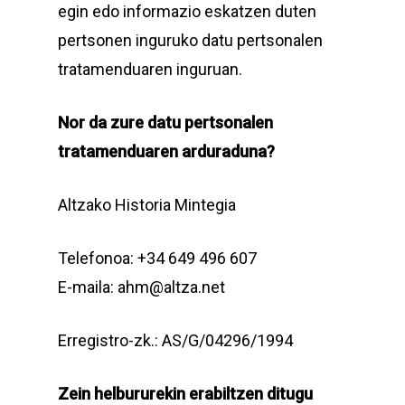
egin edo informazio eskatzen duten
pertsonen inguruko datu pertsonalen
tratamenduaren inguruan.
Nor da zure datu pertsonalen
tratamenduaren arduraduna?
Altzako Historia Mintegia
Telefonoa: +34 649 496 607
E-maila: ahm@altza.net
Erregistro-zk.: AS/G/04296/1994
Zein helbururekin erabiltzen ditugu