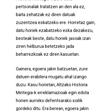
pertsonalak tratatzen ari den ala ez,
baita zehatzak ez diren datuak
zuzentzea eskatzeko ere. Horretaz gain,
datu horiek ezabatzeko eska dezakezu,
besteak beste, datu horiek jasoak izan
ziren helburua betetzeko jada
beharrezkoak ez diren kasuetan.
Gainera, egoera jakin batzuetan, zure
datuen erabilera mugatu ahal izango
duzu. Kasu horietan, Altzako Historia
Mintegia-k erreklamazioak egin edota
horien aurreko defentsarako soilik
gordeko ditu. Era berean, egoera jakin