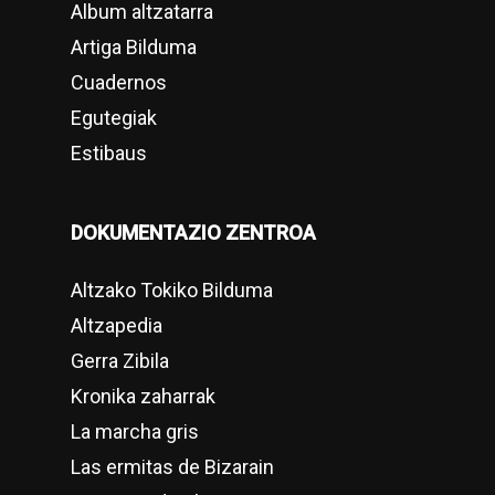
Album altzatarra
Artiga Bilduma
Cuadernos
Egutegiak
Estibaus
DOKUMENTAZIO ZENTROA
Altzako Tokiko Bilduma
Altzapedia
Gerra Zibila
Kronika zaharrak
La marcha gris
Las ermitas de Bizarain