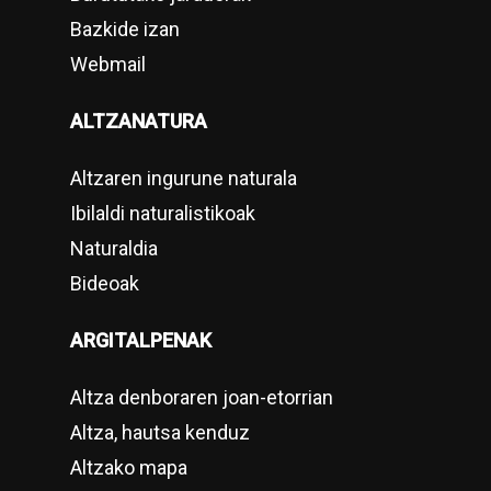
Bazkide izan
Webmail
ALTZANATURA
Altzaren ingurune naturala
Ibilaldi naturalistikoak
Naturaldia
Bideoak
ARGITALPENAK
Altza denboraren joan-etorrian
Altza, hautsa kenduz
Altzako mapa