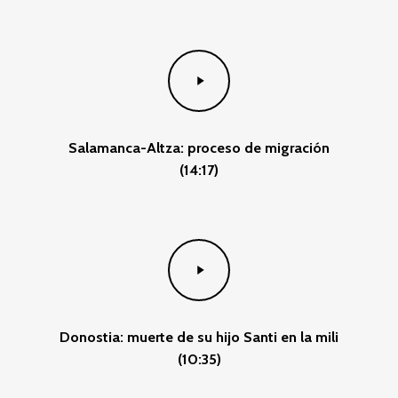
Play
Video
Salamanca-Altza: proceso de migración
(14:17)
Play
Video
Donostia: muerte de su hijo Santi en la mili
(10:35)