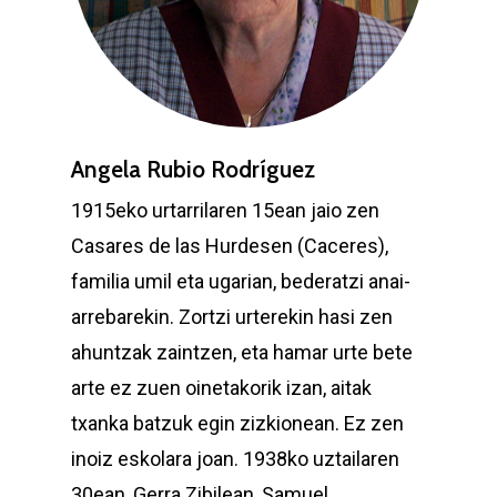
Angela Rubio Rodríguez
1915eko urtarrilaren 15ean jaio zen
Casares de las Hurdesen (Caceres),
familia umil eta ugarian, bederatzi anai-
arrebarekin. Zortzi urterekin hasi zen
ahuntzak zaintzen, eta hamar urte bete
arte ez zuen oinetakorik izan, aitak
txanka batzuk egin zizkionean. Ez zen
inoiz eskolara joan. 1938ko uztailaren
30ean, Gerra Zibilean, Samuel