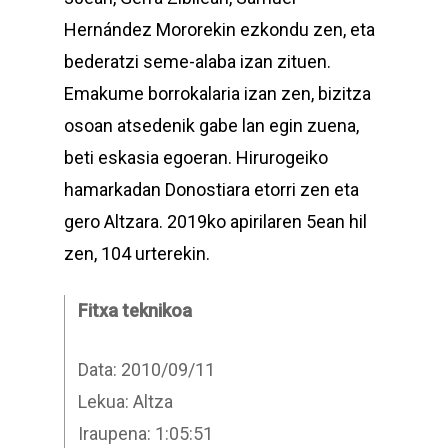
Hernández Mororekin ezkondu zen, eta
bederatzi seme-alaba izan zituen.
Emakume borrokalaria izan zen, bizitza
osoan atsedenik gabe lan egin zuena,
beti eskasia egoeran. Hirurogeiko
hamarkadan Donostiara etorri zen eta
gero Altzara. 2019ko apirilaren 5ean hil
zen, 104 urterekin.
Fitxa teknikoa
Data: 2010/09/11
Lekua: Altza
Iraupena: 1:05:51