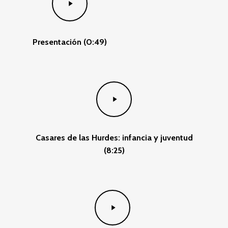
Video
Presentación (0:49)
Play
Video
Casares de las Hurdes: infancia y juventud
(8:25)
Play
Video