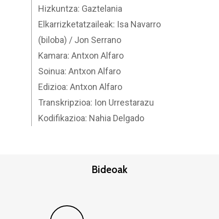
Hizkuntza: Gaztelania
Elkarrizketatzaileak: Isa Navarro
(biloba) / Jon Serrano
Kamara: Antxon Alfaro
Soinua: Antxon Alfaro
Edizioa: Antxon Alfaro
Transkripzioa: Ion Urrestarazu
Kodifikazioa: Nahia Delgado
Bideoak
Play