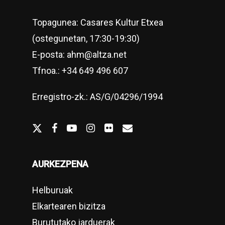
Topagunea: Casares Kultur Etxea
(ostegunetan, 17:30-19:30)
E-posta: ahm@altza.net
Tfnoa.: +34 649 496 607
Erregistro-zk.: AS/G/04296/1994
twitter
facebook
youtube
Instagram
flickr
email
AURKEZPENA
Helburuak
Elkartearen bizitza
Burututako jarduerak