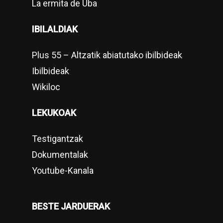
La ermita de Uba
IBILALDIAK
Plus 55 – Altzatik abiatutako ibilbideak
Ibilbideak
Wikiloc
LEKUKOAK
Testigantzak
Dokumentalak
Youtube-Kanala
BESTE JARDUERAK