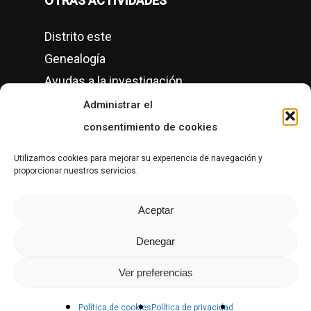
OTRAS ACTIVIDADES
Distrito este
Genealogía
Ayudas a la investigación
Conciertos
Administrar el
Semanas culturales
consentimiento de cookies
Grupos de Historia Local en Gipuzkoa
Utilizamos cookies para mejorar su experiencia de navegación y
proporcionar nuestros servicios.
CONTACTO
Aceptar
Denegar
Ver preferencias
© Copyright Altzako Historia Mintegia, 1996-2026.
Privacidad
|
Política de cookies
.
Política de cookies
Política de privacidad