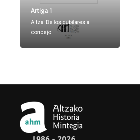
Artiga 1
Altza: De los cubilares al
concejo