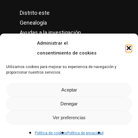
Distrito este
Genealogía
Ayudas a la investigación
Conciertos
Administrar el
Semanas culturales
consentimiento de cookies
Grupos de Historia Local en Gipuzkoa
Utilizamos cookies para mejorar su experiencia de navegación y
proporcionar nuestros servicios.
CONTACTO
Aceptar
Denegar
Ver preferencias
© Copyright Altzako Historia Mintegia, 1996-2026.
Privacidad
|
Política de cookies
.
Política de cookies
Política de privacidad