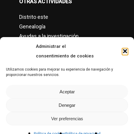
OTRAS ACTIVIDADES
Distrito este
Genealogía
Ayudas a la investigación
Conciertos
Administrar el
Semanas culturales
consentimiento de cookies
Grupos de Historia Local en Gipuzkoa
Utilizamos cookies para mejorar su experiencia de navegación y
proporcionar nuestros servicios.
CONTACTO
Aceptar
Denegar
Ver preferencias
© Copyright Altzako Historia Mintegia, 1996-2026.
Privacidad
|
Política de cookies
.
Política de cookies
Política de privacidad