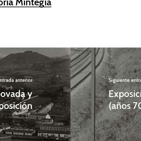
oria Mintegia
ntrada anterior
Siguiente entr
enovada y
Exposic
posición
(años 7