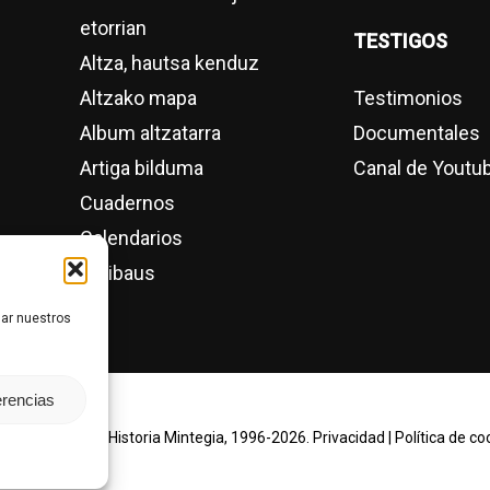
etorrian
TESTIGOS
Altza, hautsa kenduz
Altzako mapa
Testimonios
Album altzatarra
Documentales
Artiga bilduma
Canal de Youtu
Cuadernos
Calendarios
Estibaus
nar nuestros
erencias
pyright Altzako Historia Mintegia, 1996-2026.
Privacidad
|
Política de co