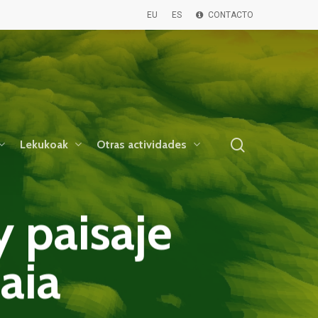
EU
ES
CONTACTO
buscar
Lekukoak
Otras actividades
y paisaje
aia