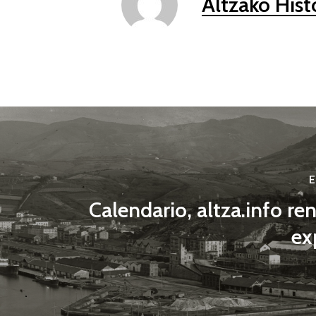
Altzako Hist
E
Calendario, altza.info r
ex