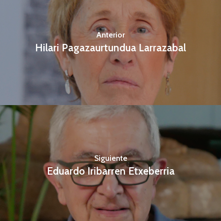
Anterior
Hilari Pagazaurtundua Larrazabal
Siguiente
Eduardo Iribarren Etxeberria