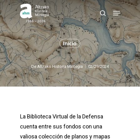
Skip
Menu
buscar
to
Cerrar
main
menú
content
Inicio
De
Altzako Historia Mintegia
02/29/2024
La Biblioteca Virtual de la Defensa
cuenta entre sus fondos con una
valiosa colección de planos y mapas