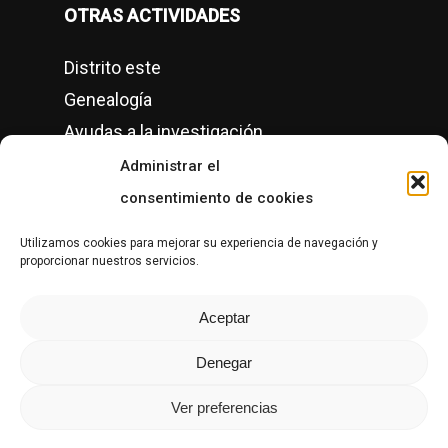
OTRAS ACTIVIDADES
Distrito este
Genealogía
Ayudas a la investigación
Conciertos
Administrar el
Semanas culturales
consentimiento de cookies
Grupos de Historia Local en Gipuzkoa
Utilizamos cookies para mejorar su experiencia de navegación y
proporcionar nuestros servicios.
CONTACTO
Aceptar
Denegar
Ver preferencias
© Copyright Altzako Historia Mintegia, 1996-2026.
Privacidad
|
Política de cookies
.