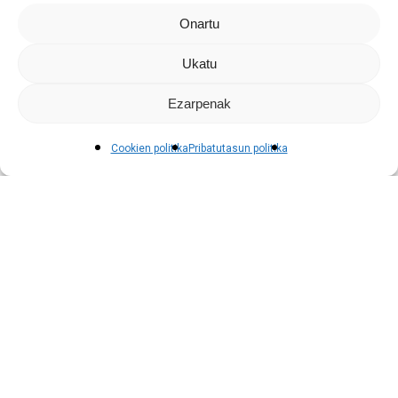
Onartu
Ukatu
Ezarpenak
Cookien politika
Pribatutasun politika
Sarrera orria
+55 Altzatik abiatutako ibilbideak,
2025 denboraldia (apirila-urria)