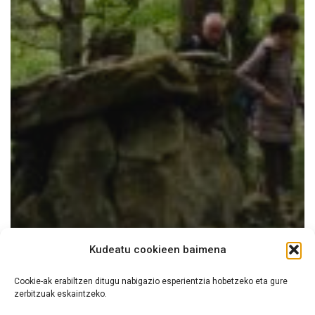
Kudeatu cookieen baimena
Cookie-ak erabiltzen ditugu nabigazio esperientzia hobetzeko eta gure
zerbitzuak eskaintzeko.